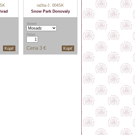
5SK
ražba č. 004SK
 hrad
Snow Park Donovaly
Variant
Počet
Cena
3 €
Kúpiť
Kúpiť