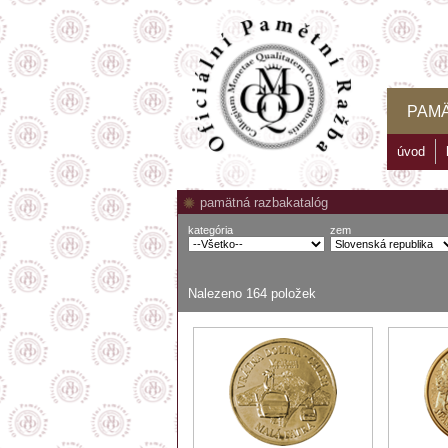
PAM
úvod
pamätná razba
katalóg
kategória
zem
Nalezeno
164
položek