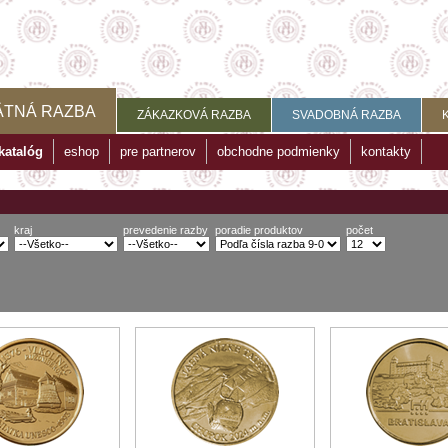
ÄTNÁ RAZBA
ZÁKAZKOVÁ RAZBA
SVADOBNÁ RAZBA
katalóg
eshop
pre partnerov
obchodne podmienky
kontakty
kraj
prevedenie razby
poradie produktov
počet