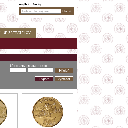
english
česky
KLUB ZBERATEĽOV
číslo razby
hľadať miesto
Hľadať
Export
Vymazať