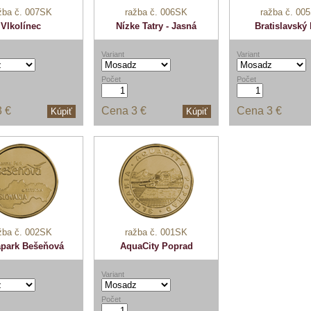
žba č. 007SK
ražba č. 006SK
ražba č. 00
Vlkolínec
Nízke Tatry - Jasná
Bratislavský
Variant
Variant
Počet
Počet
3 €
Cena
3 €
Cena
3 €
Kúpiť
Kúpiť
žba č. 002SK
ražba č. 001SK
park Bešeňová
AquaCity Poprad
Variant
Počet