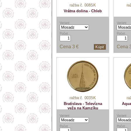
ražba č. 008SK
ra
Vrátna dolina - Chleb
Variant
Variant
Počet
Počet
Cena
3 €
Cena
Kúpiť
ražba č. 003SK
ra
Bratislava - Televízna
Aqua
veža na Kamzíku
Variant
Variant
Počet
Počet