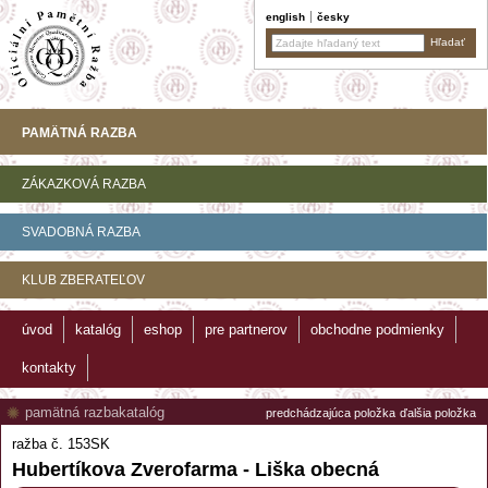
english
česky
PAMÄTNÁ RAZBA
ZÁKAZKOVÁ RAZBA
SVADOBNÁ RAZBA
KLUB ZBERATEĽOV
úvod
katalóg
eshop
pre partnerov
obchodne podmienky
kontakty
pamätná razba
katalóg
predchádzajúca položka
ďalšia položka
ražba č. 153SK
Hubertíkova Zverofarma - Liška obecná