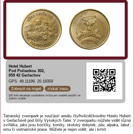
Hotel Hubert
Pod Poliankou 302,
059 42 Gerlachov
GPS: 49.11199, 20.19359
Zobrazit na mapě
získať trasu
QR kód obsahuje souřadnice místa pro snadné použití ve
vašem mobilu.
Tatranský zveropark je součástí areálu čtyřhvězdičkového Hotelu Hubert
v Gerlachově pod štíty Vysokých Tater. V zveroparku můžete vidět různá
zvířátka, jako jsou kozičky, koníky, skotský dobytek, páv, alpaka, labuť,
emu či vietnamské prase. Můžete je nejen vidět, ale i krmit.