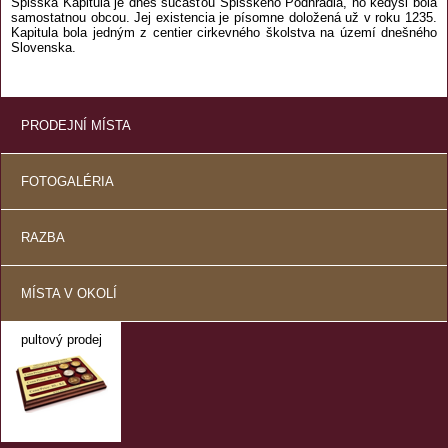
Spišská Kapitula je dnes súčasťou Spišského Podhradia, no kedysi bola
samostatnou obcou. Jej existencia je písomne doložená už v roku 1235.
Kapitula bola jedným z centier cirkevného školstva na území dnešného
Slovenska.
PRODEJNÍ MÍSTA
FOTOGALÉRIA
RAZBA
MÍSTA V OKOLÍ
pultový prodej