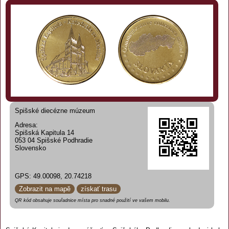
Spišské diecézne múzeum
Adresa:
Spišská Kapitula 14
053 04 Spišské Podhradie
Slovensko
GPS: 49.00098, 20.74218
Zobrazit na mapě
získať trasu
QR kód obsahuje souřadnice místa pro snadné použití ve vašem mobilu.