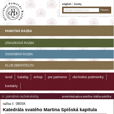
english
česky
PAMÄTNÁ RAZBA
ZÁKAZKOVÁ RAZBA
SVADOBNÁ RAZBA
KLUB ZBERATEĽOV
úvod
katalóg
eshop
pre partnerov
obchodne podmienky
kontakty
pamätná razba
katalóg
predchádzajúca položka
ďalšia položka
ražba č. 080SK
Katedrála svatého Martina Spišská kapitula