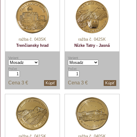
ražba č. 043SK
ražba č. 042SK
Trenčiansky hrad
Nízke Tatry - Jasná
Variant
Variant
Počet
Počet
Cena
3 €
Cena
3 €
Kúpiť
Kúpiť
ražba č. 041SK
ražba č. 040SK