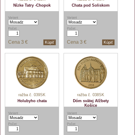
Nízke Tatry -Chopok
Chata pod Soliskom
Variant
Variant
Počet
Počet
Cena
3 €
Cena
3 €
Kúpiť
Kúpiť
ražba č. 039SK
ražba č. 038SK
Holubyho chata
Dóm svätej Alžbety
Košice
Variant
Variant
Počet
Počet