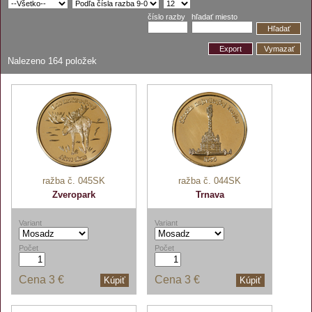
číslo razby
hľadať miesto
Hľadať
Export
Vymazať
Nalezeno
164
položek
ražba č. 045SK
ražba č. 044SK
Zveropark
Trnava
Variant
Variant
Počet
Počet
Cena
3 €
Cena
3 €
Kúpiť
Kúpiť