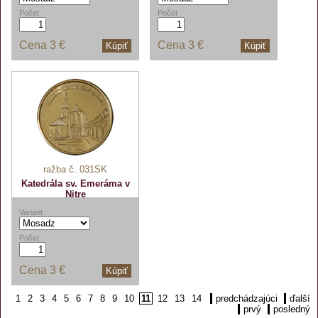
Počet
Počet
Cena
3 €
Cena
3 €
Kúpiť
Kúpiť
ražba č. 031SK
Katedrála sv. Emeráma v
Nitre
Variant
Počet
Cena
3 €
Kúpiť
1
2
3
4
5
6
7
8
9
10
11
12
13
14
predchádzajúci
ďalší
prvý
posledný