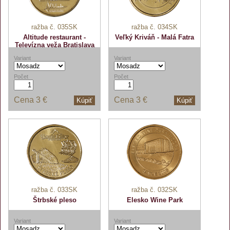
ražba č. 035SK
ražba č. 034SK
Altitude restaurant -
Veľký Kriváň - Malá Fatra
Televízna veža Bratislava
Variant
Variant
Počet
Počet
Cena
3 €
Cena
3 €
Kúpiť
Kúpiť
ražba č. 033SK
ražba č. 032SK
Štrbské pleso
Elesko Wine Park
Variant
Variant