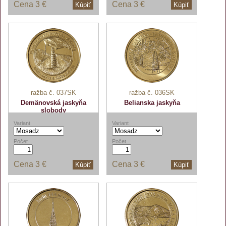
Cena
3 €
Cena
3 €
Kúpiť
Kúpiť
ražba č. 037SK
ražba č. 036SK
Demänovská jaskyňa
Belianska jaskyňa
slobody
Variant
Variant
Počet
Počet
Cena
3 €
Cena
3 €
Kúpiť
Kúpiť