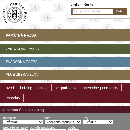
english
česky
PAMÄTNÁ RAZBA
ZÁKAZKOVÁ RAZBA
SVADOBNÁ RAZBA
KLUB ZBERATEĽOV
úvod
katalóg
eshop
pre partnerov
obchodne podmienky
kontakty
pamätná razba
katalóg
kategória
zem
kraj
prevedenie razby
poradie produktov
počet