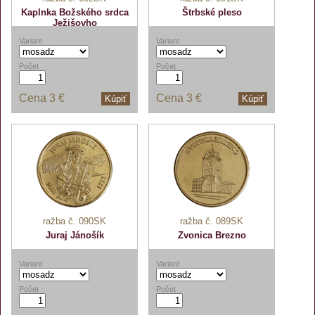
Kaplnka Božského srdca
Štrbské pleso
Ježišovho
Variant
Variant
Počet
Počet
Cena
3 €
Cena
3 €
Kúpiť
Kúpiť
ražba č. 090SK
ražba č. 089SK
Juraj Jánošík
Zvonica Brezno
Variant
Variant
Počet
Počet