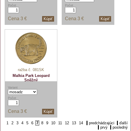
Počet
Počet
Cena
3 €
Cena
3 €
Kúpiť
Kúpiť
ražba č. 081SK
Malkia Park Leopard
Sněžný
Variant
Počet
Cena
3 €
Kúpiť
1
2
3
4
5
6
7
8
9
10
11
12
13
14
predchádzajúci
ďalší
prvý
posledný