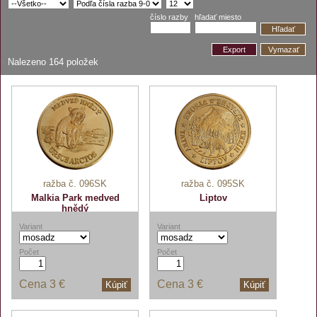
číslo razby
hľadať miesto
Hľadať
Export
Vymazať
Nalezeno
164
položek
ražba č. 096SK
ražba č. 095SK
Malkia Park medved
Liptov
hnědý
Variant
Variant
Počet
Počet
Cena
3 €
Cena
3 €
Kúpiť
Kúpiť