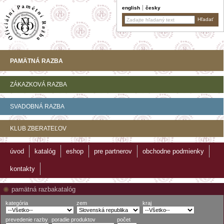
english
česky
PAMÄTNÁ RAZBA
ZÁKAZKOVÁ RAZBA
SVADOBNÁ RAZBA
KLUB ZBERATEĽOV
úvod
katalóg
eshop
pre partnerov
obchodne podmienky
kontakty
pamätná razba
katalóg
kategória
zem
kraj
prevedenie razby
poradie produktov
počet