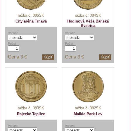
ražba č. 085SK
ražba č. 084SK
City aréna Trnava
Hodinová Věža Banská
Bystrica
Variant
Variant
Počet
Počet
Cena
3 €
Cena
3 €
Kúpiť
Kúpiť
ražba č. 083SK
ražba č. 082SK
Rajecké Teplice
Malkia Park Lev
Variant
Variant