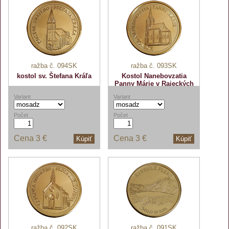
ražba č. 094SK
ražba č. 093SK
kostol sv. Štefana Kráľa
Kostol Nanebovzatia
Panny Márie v Rajeckých
Tepliciach
Variant
Variant
Počet
Počet
Cena
3 €
Cena
3 €
Kúpiť
Kúpiť
ražba č. 092SK
ražba č. 091SK