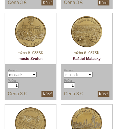
Cena
3 €
Cena
3 €
Kúpiť
Kúpiť
ražba č. 088SK
ražba č. 087SK
mesto Zvolen
Kaštiel Malacky
Variant
Variant
Počet
Počet
Cena
3 €
Cena
3 €
Kúpiť
Kúpiť