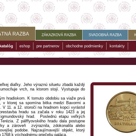
ÄTNÁ RAZBA
ZÁKAZKOVÁ RAZBA
SVADOBNÁ RAZBA
katalóg
eshop
pre partnerov
obchodne podmienky
kontakty
eľkej diaľky. Jeho výraznú siluetu zbadá každý
 umocňuje vrch, na ktorom stojí. Vystupuje do
ným hradiskom. K tomuto obdobiu sa viaže prvá
, v ktorej sa spomína bitka medzi Bavormi a
 V 11. a 12. storočí na hradnom kopci vyrástol
restavba hradu sa začala v roku 1423 a jej
žigmundovský hrad. Poslednú etapu veľkých
 Terézia. Z pálffyovského hradu dala postupne
rvky a zároveň zvýraznila, zdokonalila alebo
hovejšej podobe. Najzaujímavejší objekt, ktorý
ku 1768 k východnému priečeliu paláca.