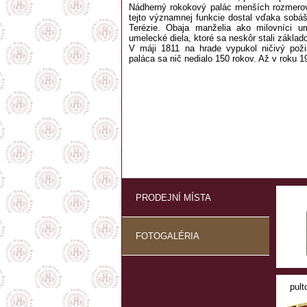
Nádherný rokokový palác menších rozmerov 
tejto významnej funkcie dostal vďaka sobáš
Terézie. Obaja manželia ako milovníci u
umelecké diela, ktoré sa neskôr stali základ
V máji 1811 na hrade vypukol ničivý pož
paláca sa nič nedialo 150 rokov. Až v roku 
PRODEJNÍ MÍSTA
FOTOGALÉRIA
pult