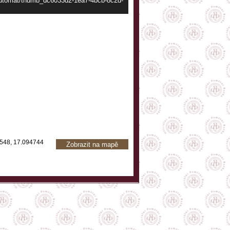
/automat/thumb_dc6033d2-1ea7-4bcb-8c2d-
548, 17.094744
Zobrazit na mapě