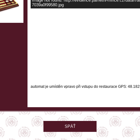
Image not found: http://evidence.pametni-mince.cz/data/f
7039a0f99580.jpg
automat je umístěn vpravo při vstupu do restaurace
GPS: 48.182
SPÄŤ