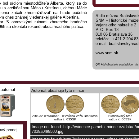
bol sídlom miestodržiteľa Alberta, ktorý sa do
u s arcikňažnou Máriou Kristínou, dcérou Márie
menia začali zhromažďovať na hrade početné
Sídlo múzea:Bratislavs
om dnes známej viedenskej galérie Albertina.
SNM – Historické múz
iar. S obrovskými ruinami zhoreného hradného
Vajanského nábrežie 2
1968 sa ukončila rekonštrukcia hradného paláca.
P. O. Box 13
810 06 Bratislava 16
telefón: +421 2 204 83
e-mail: bratislavskyhr
www.snm.sk
QR kód obsahuje souřadnice míst
automat
Automat obsahuje tyto mince
Altitude restaurant - Televízna veža Bratislava
Bratislavský hrad
ražba č. 035SK
ražba č. 005SK
Image not found: http://evidence.pametni-mince.cz/data/f/
ový prodej
7039a0f99580.jpg