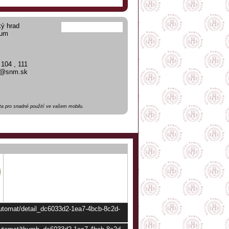
ký hrad
eum
 104 , 111
ad@snm.sk
a pro snadné použití ve vašem mobilu.
automat/detail_dc6033d2-1ea7-4bcb-8c2d-