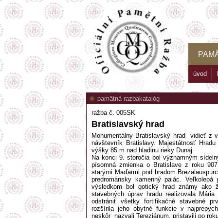
PAM
úvod
pamätná razba
katalóg
ražba č. 005SK
Bratislavský hrad
Monumentálny Bratislavský hrad vidieť z v
návštevník Bratislavy. Majestátnosť Hradu
výšky 85 m nad hladinu rieky Dunaj.
Na konci 9. storočia bol významným sídel
písomná zmienka o Bratislave z roku 907
starými Maďarmi pod hradom Brezalauspurc.
predrománsky kamenný palác. Veľkolepá p
výsledkom bol gotický hrad známy ako 
stavebných úprav hradu realizovala Mária
odstrániť všetky fortifikačné stavebné p
rozšírila jeho obytné funkcie v najprepyc
neskôr nazvali Tereziánum, pristavili po ro