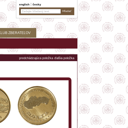
english
česky
KLUB ZBERATEĽOV
predchádzajúca položka
ďalšia položka