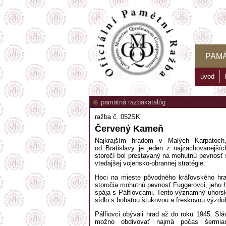
PAM
úvod
pamätná razba
katalóg
ražba č. 052SK
Červený Kameň
Najkrajším hradom v Malých Karpatoch, 
od Bratislavy je jeden z najzachovanejš
storočí bol prestavaný na mohutnú pevnosť
vtedajšej vojensko-obrannej stratégie.
Hoci na mieste pôvodného kráľovského hradu
storočia mohutnú pevnosť Fuggerovci, jeho h
spája s Pálfiovcami. Tento významný uhors
sídlo s bohatou štukovou a freskovou výzdob
Pálfiovci obývali hrad až do roku 1945. Slá
možno obdivovať najmä počas šermiarsk