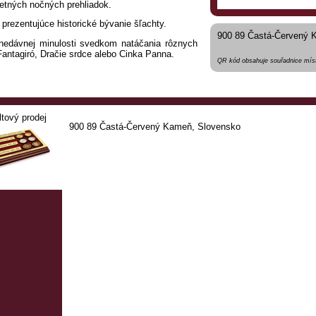
letných nočných prehliadok.
rezentujúce historické bývanie šľachty.
900 89 Častá-Červený 
 nedávnej minulosti svedkom natáčania rôznych
Fantagiró, Dračie srdce alebo Cinka Panna.
QR kód obsahuje souřadnice míst
ltový prodej
900 89 Častá-Červený Kameň, Slovensko