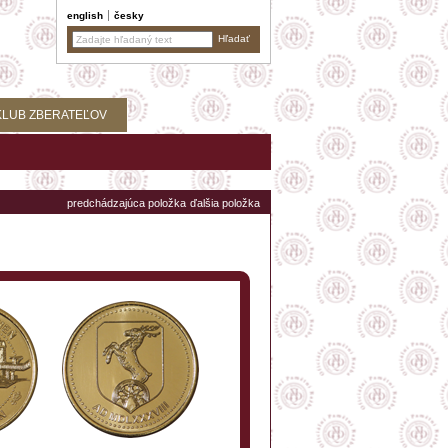
english
česky
KLUB ZBERATEĽOV
predchádzajúca položka
ďalšia položka