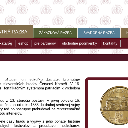
ÄTNÁ RAZBA
ZÁKAZKOVÁ RAZBA
SVADOBNÁ RAZBA
katalóg
eshop
pre partnerov
obchodne podmienky
kontakty
ležiacim len niekoľko desiatok kilometrov
ích slovenských hradov Červený Kameň. V 16.
 s fortifikačným systémom patriacim k vrcholom
 z 13. storočia postavili v prvej polovici 16.
istória sa od roku 1583 do druhej svetovej vojny
ký rod ho postupne prebudoval na reprezentačné
ou interiérov.
vne časy hradu a výjavy z jeho bohatej histórie
ych festivalov a predstavení sokoliarov.