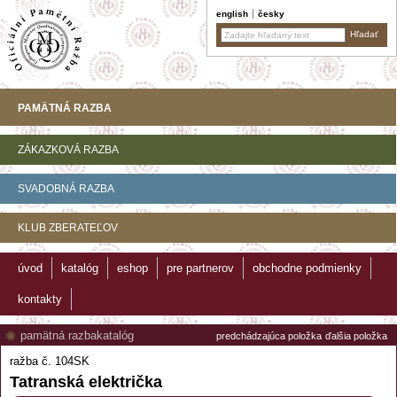
english
česky
PAMÄTNÁ RAZBA
ZÁKAZKOVÁ RAZBA
SVADOBNÁ RAZBA
KLUB ZBERATEĽOV
úvod
katalóg
eshop
pre partnerov
obchodne podmienky
kontakty
pamätná razba
katalóg
predchádzajúca položka
ďalšia položka
ražba č. 104SK
Tatranská električka