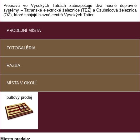
Prepravu vo Vysokých Tatrách zabezpečujú dva nosné dopravné
systémy – Tatranské elektrické železnice (TEŽ) a Ozubnicová železnica
(OŽ), ktoré spájajú hlavné centrá Vysokých Tatier.
PRODEJNÍ MÍSTA
FOTOGALÉRIA
RAZBA
MÍSTA V OKOLÍ
pultový prodej
Miesto predaja: