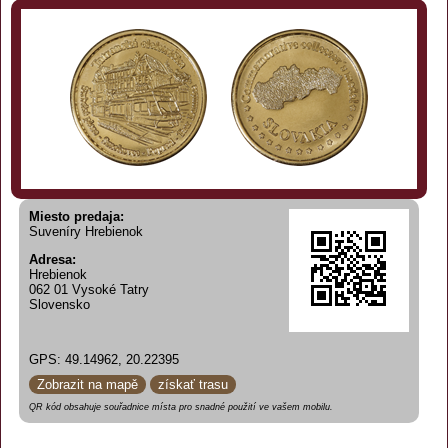
Miesto predaja:
Suveníry Hrebienok
Adresa:
Hrebienok
062 01 Vysoké Tatry
Slovensko
GPS: 49.14962, 20.22395
Zobrazit na mapě
získať trasu
QR kód obsahuje souřadnice místa pro snadné použití ve vašem mobilu.