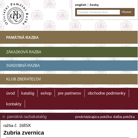
english
česky
PAMÄTNÁ RAZBA
ZÁKAZKOVÁ RAZBA
SVADOBNÁ RAZBA
KLUB ZBERATEĽOV
úvod
katalóg
eshop
pre partnerov
obchodne podmienky
kontakty
pamätná razba
katalóg
predchádzajúca položka
ďalšia položka
ražba č. 168SK
Zubria zvernica