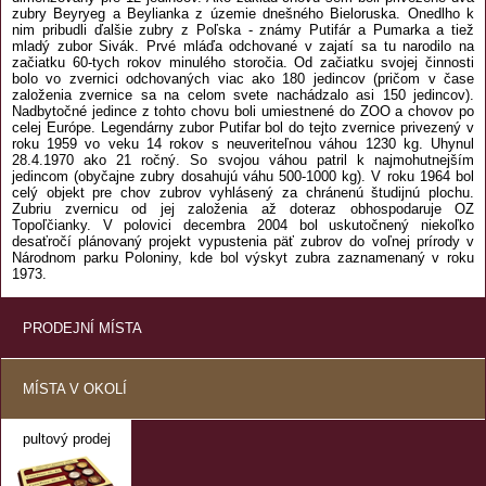
zubry Beyryeg a Beylianka z územie dnešného Bieloruska. Onedlho k
nim pribudli ďalšie zubry z Poľska - známy Putifár a Pumarka a tiež
mladý zubor Sivák. Prvé mláďa odchované v zajatí sa tu narodilo na
začiatku 60-tych rokov minulého storočia. Od začiatku svojej činnosti
bolo vo zvernici odchovaných viac ako 180 jedincov (pričom v čase
založenia zvernice sa na celom svete nachádzalo asi 150 jedincov).
Nadbytočné jedince z tohto chovu boli umiestnené do ZOO a chovov po
celej Európe. Legendárny zubor Putifar bol do tejto zvernice privezený v
roku 1959 vo veku 14 rokov s neuveriteľnou váhou 1230 kg. Uhynul
28.4.1970 ako 21 ročný. So svojou váhou patril k najmohutnejším
jedincom (obyčajne zubry dosahujú váhu 500-1000 kg). V roku 1964 bol
celý objekt pre chov zubrov vyhlásený za chránenú študijnú plochu.
Zubriu zvernicu od jej založenia až doteraz obhospodaruje OZ
Topoľčianky. V polovici decembra 2004 bol uskutočnený niekoľko
desaťročí plánovaný projekt vypustenia päť zubrov do voľnej prírody v
Národnom parku Poloniny, kde bol výskyt zubra zaznamenaný v roku
1973.
PRODEJNÍ MÍSTA
MÍSTA V OKOLÍ
pultový prodej