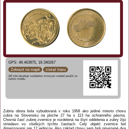
GPS: 48.463875, 18.340267
Zobrazit na mapě
získať trasu
QR kód obsahuje souřadnice místa pro snadné použití ve
vašem mobilu.
Zubria obora bola vybudovaná v roku 1958 ako jediné miesto chovu
zubra na Slovensku na ploche 27 ha s 113 ha ochranného pásma.
Chovná časť zubrej zvernice je rozdelená na štyri oddelenia a zubry žijú
striedavo vo všetkých týchto častiach. Celý objekt zvernice bol
dimenzovaný pre 12 jedincov. Ako základ chovu sem boli privezené dva