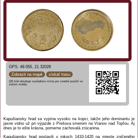
GPS: 49.055, 21.32028
Zobrazit na mapě
získať trasu
QR kód obsahuje souřadnice místa pro snadné použití ve
vašem mobilu.
Kapušiansky hrad sa vypína vysoko na kopci, takže jeho dominantu je
jasne vidno už pri výjazde z Prešova smerom na Vranov nad Topľou. Aj
dnes je to ešte krásna, pomerne zachovalá zrúcanina.
Kapušiansky hrad postavili v rokoch 1410-1420 na mieste zničeného