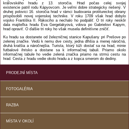
kráľovského hradu z 13. storočia. Hrad počas celej svojej
existencie patril rodu Kápyovcom. Je veľmi dobre strategicky riešený. V
druhej polovici 16. storočia hrad v rámci budovania protitureckej obrany
prispôsobili novej vojenskej technike. V roku 1709 však hrad dobylo
vojsko Františka II. Rákociho a nechalo ho podpáliť. O tri roky neskôr
dala majiteľka hradu Eva Gergelakyová, vdova po Gabrielovi Kapym,
hrad opraviť. O ďalšie tri roky ho však musela definitívne zničiť.
Ku hradu sa dostanete od železničnej stanice Kapušany pri Prešove po
zelenej značke. Vedú k nemu dve cesty, jedna dlhšia a menej náročná,
druhá kratšia a náročnejšia. Turista, ktorý túži dostať sa na hrad, minie
futbalové ihrisko a dostane sa k informačnej tabuli. Priamo okolo
informačnej tabule ho vedie zelená značka priamo na strmú cestu na
hrad. Cesta z hradu vedie okolo hradu a z kopca smerom do dediny.
PRODEJNÍ MÍSTA
FOTOGALÉRIA
RAZBA
MÍSTA V OKOLÍ