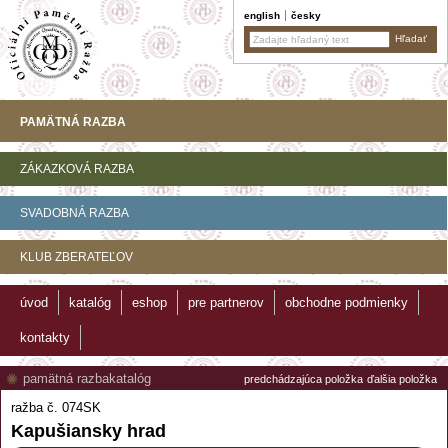
english
česky
PAMÄTNÁ RAZBA
ZÁKAZKOVÁ RAZBA
SVADOBNÁ RAZBA
KLUB ZBERATEĽOV
úvod
katalóg
eshop
pre partnerov
obchodne podmienky
kontakty
pamätná razba
katalóg
predchádzajúca položka
ďalšia položka
ražba č. 074SK
Kapušiansky hrad